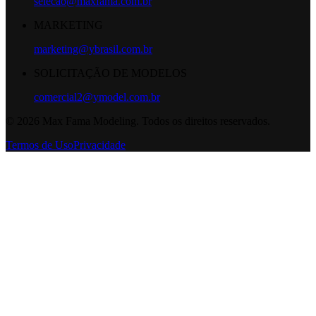
selecao@maxfama.com.br
MARKETING
marketing@ybrasil.com.br
SOLICITAÇÃO DE MODELOS
comercial2@ymodel.com.br
©
2026
Max Fama Modeling. Todos os direitos reservados.
Termos de Uso
Privacidade