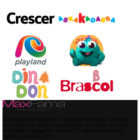
A maior agência de modelos e influencers do Brasil. Conectando
novos talentos às melhores oportunidades do mercado da moda,
publicidade propragandas, revistas, TV ,editoriais, comerciais,
figuração , atuação , still...