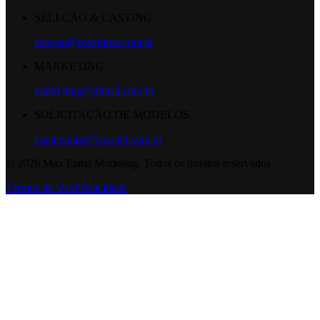
SELEÇÃO & CASTING
selecao@maxfama.com.br
MARKETING
marketing@ybrasil.com.br
SOLICITAÇÃO DE MODELOS
comercial2@ymodel.com.br
©
2026
Max Fama Modeling. Todos os direitos reservados.
Termos de Uso
Privacidade