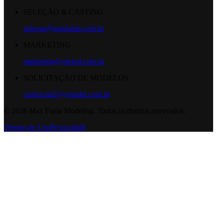
SELEÇÃO & CASTING
selecao@maxfama.com.br
MARKETING
marketing@ybrasil.com.br
SOLICITAÇÃO DE MODELOS
comercial2@ymodel.com.br
©
2026
Max Fama Modeling. Todos os direitos reservados.
Termos de Uso
Privacidade