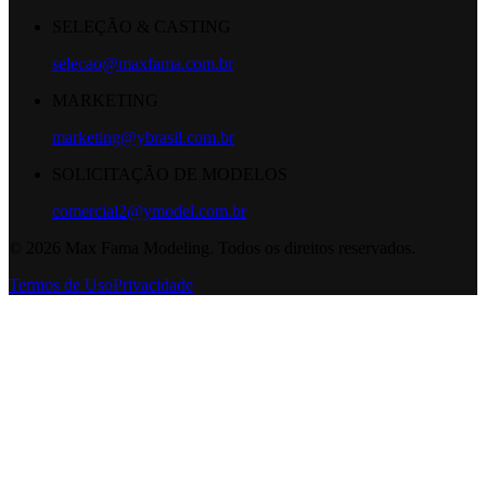
SELEÇÃO & CASTING
selecao@maxfama.com.br
MARKETING
marketing@ybrasil.com.br
SOLICITAÇÃO DE MODELOS
comercial2@ymodel.com.br
©
2026
Max Fama Modeling. Todos os direitos reservados.
Termos de Uso
Privacidade