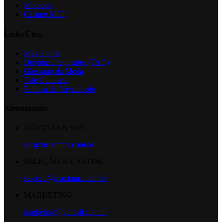
Modelos
Casting MFT
Links Úteis
Max Shorts
Dúvidas Frequentes (FAQ)
Glossário da Moda
Fale Conosco
Política de Privacidade
Atendimento
DÚVIDAS & SAC
sac@maxfama.com.br
SELEÇÃO & CASTING
selecao@maxfama.com.br
MARKETING
marketing@ybrasil.com.br