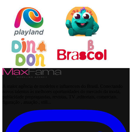
A maior agência de modelos e influencers do Brasil. Conectando
novos talentos às melhores oportunidades do mercado da moda,
publicidade propragandas, revistas, TV ,editoriais, comerciais,
figuração , atuação , still...