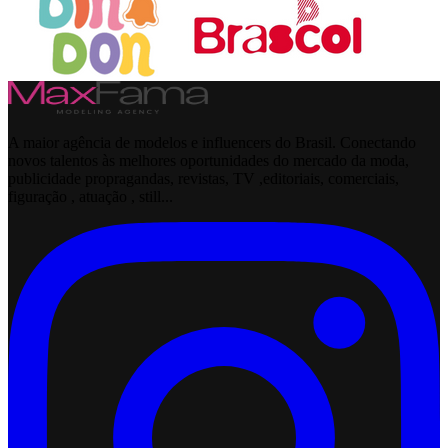
A maior agência de modelos e influencers do Brasil. Conectando
novos talentos às melhores oportunidades do mercado da moda,
publicidade propragandas, revistas, TV ,editoriais, comerciais,
figuração , atuação , still...