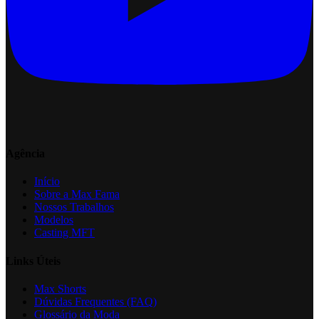
Agência
Início
Sobre a Max Fama
Nossos Trabalhos
Modelos
Casting MFT
Links Úteis
Max Shorts
Dúvidas Frequentes (FAQ)
Glossário da Moda