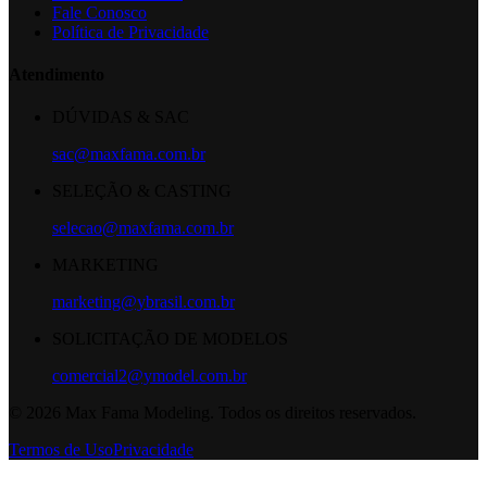
Fale Conosco
Política de Privacidade
Atendimento
DÚVIDAS & SAC
sac@maxfama.com.br
SELEÇÃO & CASTING
selecao@maxfama.com.br
MARKETING
marketing@ybrasil.com.br
SOLICITAÇÃO DE MODELOS
comercial2@ymodel.com.br
©
2026
Max Fama Modeling. Todos os direitos reservados.
Termos de Uso
Privacidade