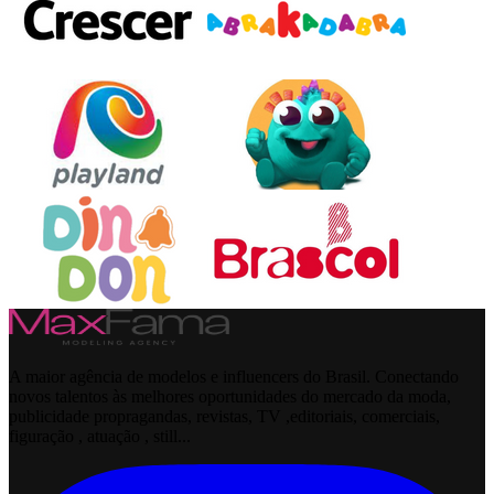
A maior agência de modelos e influencers do Brasil. Conectando
novos talentos às melhores oportunidades do mercado da moda,
publicidade propragandas, revistas, TV ,editoriais, comerciais,
figuração , atuação , still...