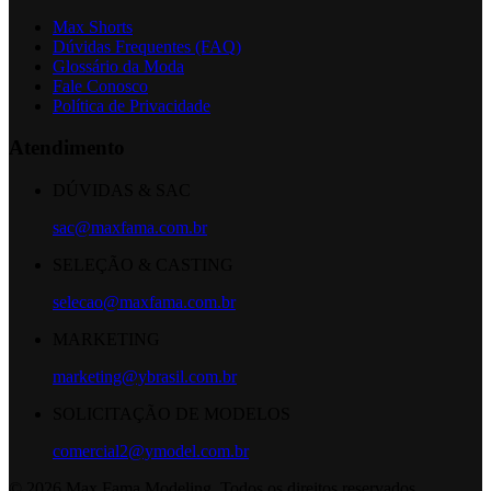
Max Shorts
Dúvidas Frequentes (FAQ)
Glossário da Moda
Fale Conosco
Política de Privacidade
Atendimento
DÚVIDAS & SAC
sac@maxfama.com.br
SELEÇÃO & CASTING
selecao@maxfama.com.br
MARKETING
marketing@ybrasil.com.br
SOLICITAÇÃO DE MODELOS
comercial2@ymodel.com.br
©
2026
Max Fama Modeling. Todos os direitos reservados.