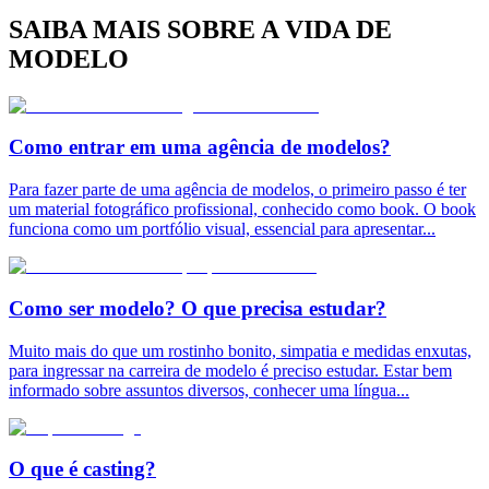
SAIBA MAIS SOBRE A VIDA DE
MODELO
Como entrar em uma agência de modelos?
Para fazer parte de uma agência de modelos, o primeiro passo é ter
um material fotográfico profissional, conhecido como book. O book
funciona como um portfólio visual, essencial para apresentar
...
Como ser modelo? O que precisa estudar?
Muito mais do que um rostinho bonito, simpatia e medidas enxutas,
para ingressar na carreira de modelo é preciso estudar. Estar bem
informado sobre assuntos diversos, conhecer uma língua
...
O que é casting?