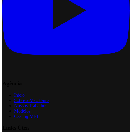
Agência
Início
Sobre a Max Fama
Nossos Trabalhos
Modelos
Casting MFT
Links Úteis