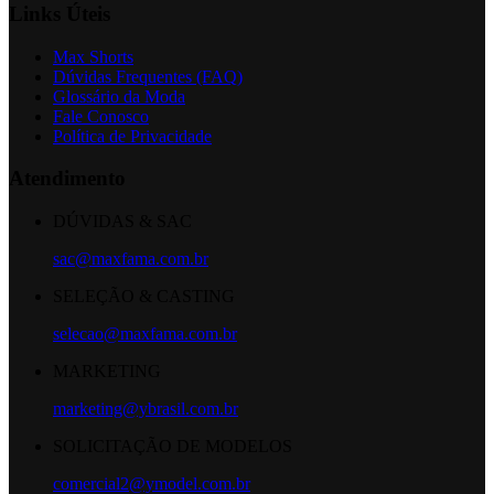
Links Úteis
Max Shorts
Dúvidas Frequentes (FAQ)
Glossário da Moda
Fale Conosco
Política de Privacidade
Atendimento
DÚVIDAS & SAC
sac@maxfama.com.br
SELEÇÃO & CASTING
selecao@maxfama.com.br
MARKETING
marketing@ybrasil.com.br
SOLICITAÇÃO DE MODELOS
comercial2@ymodel.com.br