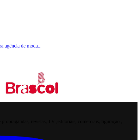
uma agência de moda
...
opragandas, revistas, TV ,editoriais, comerciais, figuração ,