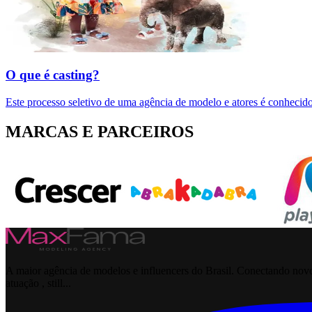
O que é casting?
Este processo seletivo de uma agência de modelo e atores é conhecido
MARCAS E PARCEIROS
A maior agência de modelos e influencers do Brasil. Conectando novos
atuação , still...