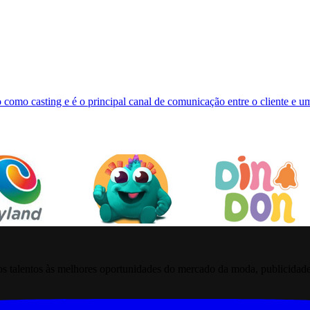
 como casting e é o principal canal de comunicação entre o cliente e 
 talentos às melhores oportunidades do mercado da moda, publicidade pr