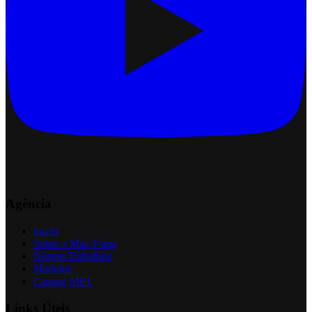
Agência
Início
Sobre a Max Fama
Nossos Trabalhos
Modelos
Casting MFT
Links Úteis