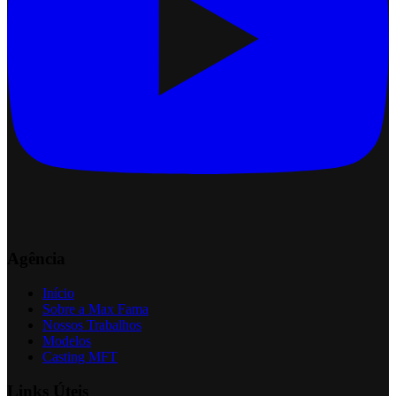
Agência
Início
Sobre a Max Fama
Nossos Trabalhos
Modelos
Casting MFT
Links Úteis