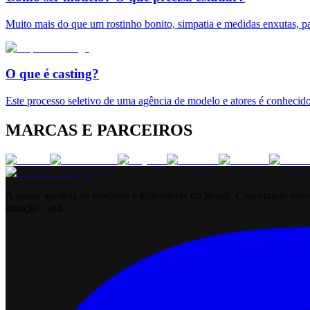
Muito mais do que um rostinho bonito, simpatia e medidas enxutas, pa
O que é casting?
Este processo seletivo de uma agência de modelo e atores é conhecido
MARCAS E PARCEIROS
A maior agência de modelos e influencers do Brasil. Conectando novos
atuação , still...