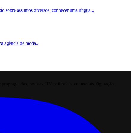
ado sobre assuntos diversos, conhecer uma língua
...
uma agência de moda
...
opragandas, revistas, TV ,editoriais, comerciais, figuração ,