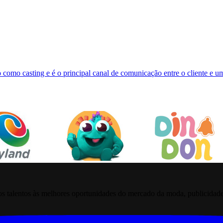
 como casting e é o principal canal de comunicação entre o cliente e 
 talentos às melhores oportunidades do mercado da moda, publicidade pr