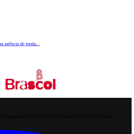
uma agência de moda
...
opragandas, revistas, TV ,editoriais, comerciais, figuração ,