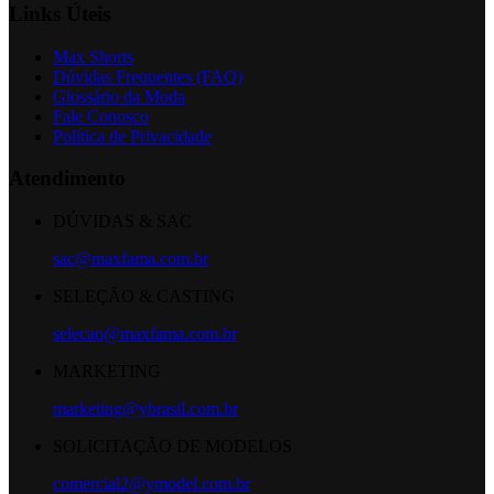
Links Úteis
Max Shorts
Dúvidas Frequentes (FAQ)
Glossário da Moda
Fale Conosco
Política de Privacidade
Atendimento
DÚVIDAS & SAC
sac@maxfama.com.br
SELEÇÃO & CASTING
selecao@maxfama.com.br
MARKETING
marketing@ybrasil.com.br
SOLICITAÇÃO DE MODELOS
comercial2@ymodel.com.br