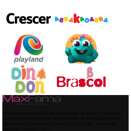
A maior agência de modelos e influencers do Brasil. Conectando
novos talentos às melhores oportunidades do mercado da moda,
publicidade propragandas, revistas, TV ,editoriais, comerciais,
figuração , atuação , still...