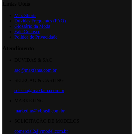
Links Úteis
Max Shorts
Dúvidas Frequentes (FAQ)
Glossário da Moda
Fale Conosco
Política de Privacidade
Atendimento
DÚVIDAS & SAC
sac@maxfama.com.br
SELEÇÃO & CASTING
selecao@maxfama.com.br
MARKETING
marketing@ybrasil.com.br
SOLICITAÇÃO DE MODELOS
comercial2@ymodel.com.br