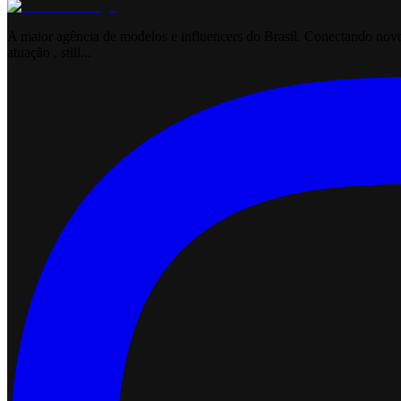
A maior agência de modelos e influencers do Brasil. Conectando novos
atuação , still...