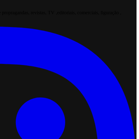
opragandas, revistas, TV ,editoriais, comerciais, figuração ,