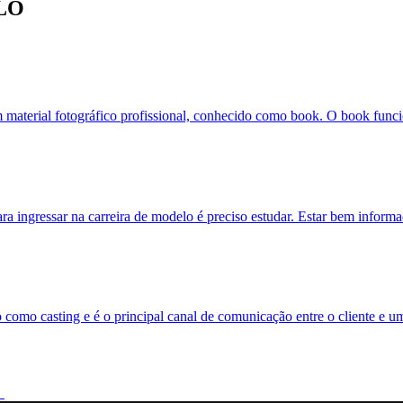
LO
m material fotográfico profissional, conhecido como book. O book funci
ra ingressar na carreira de modelo é preciso estudar. Estar bem inform
 como casting e é o principal canal de comunicação entre o cliente e 