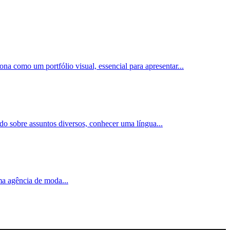
ona como um portfólio visual, essencial para apresentar
...
ado sobre assuntos diversos, conhecer uma língua
...
uma agência de moda
...