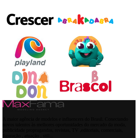
A maior agência de modelos e influencers do Brasil. Conectando
novos talentos às melhores oportunidades do mercado da moda,
publicidade propragandas, revistas, TV ,editoriais, comerciais,
figuração , atuação , still...