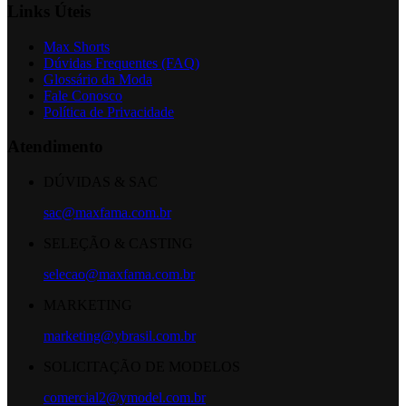
Links Úteis
Max Shorts
Dúvidas Frequentes (FAQ)
Glossário da Moda
Fale Conosco
Política de Privacidade
Atendimento
DÚVIDAS & SAC
sac@maxfama.com.br
SELEÇÃO & CASTING
selecao@maxfama.com.br
MARKETING
marketing@ybrasil.com.br
SOLICITAÇÃO DE MODELOS
comercial2@ymodel.com.br