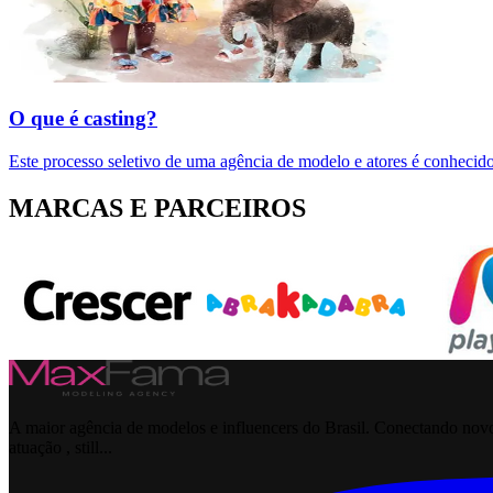
O que é casting?
Este processo seletivo de uma agência de modelo e atores é conhecido
MARCAS E PARCEIROS
A maior agência de modelos e influencers do Brasil. Conectando novos
atuação , still...