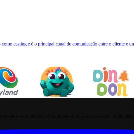
 como casting e é o principal canal de comunicação entre o cliente e 
 talentos às melhores oportunidades do mercado da moda, publicidade pr