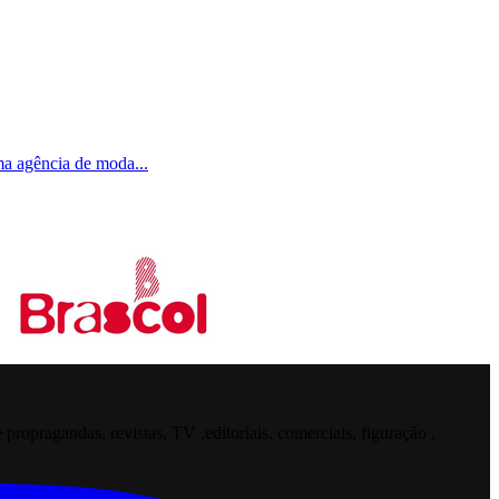
uma agência de moda
...
opragandas, revistas, TV ,editoriais, comerciais, figuração ,