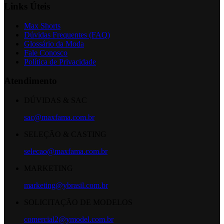
Links Úteis
Max Shorts
Dúvidas Frequentes (FAQ)
Glossário da Moda
Fale Conosco
Política de Privacidade
Atendimento
DÚVIDAS & SAC
sac@maxfama.com.br
SELEÇÃO & CASTING
selecao@maxfama.com.br
MARKETING
marketing@ybrasil.com.br
SOLICITAÇÃO DE MODELOS
comercial2@ymodel.com.br