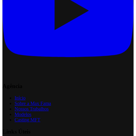
Agência
Início
Sobre a Max Fama
Nossos Trabalhos
Modelos
Casting MFT
Links Úteis