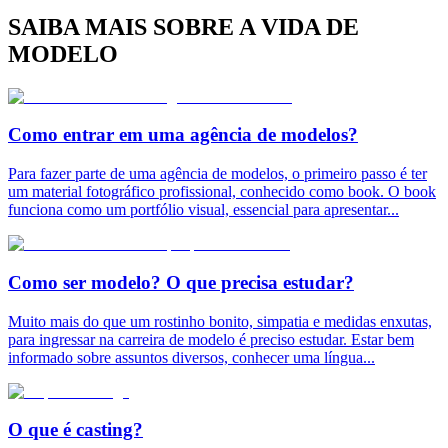
SAIBA MAIS SOBRE A VIDA DE
MODELO
Como entrar em uma agência de modelos?
Para fazer parte de uma agência de modelos, o primeiro passo é ter
um material fotográfico profissional, conhecido como book. O book
funciona como um portfólio visual, essencial para apresentar
...
Como ser modelo? O que precisa estudar?
Muito mais do que um rostinho bonito, simpatia e medidas enxutas,
para ingressar na carreira de modelo é preciso estudar. Estar bem
informado sobre assuntos diversos, conhecer uma língua
...
O que é casting?