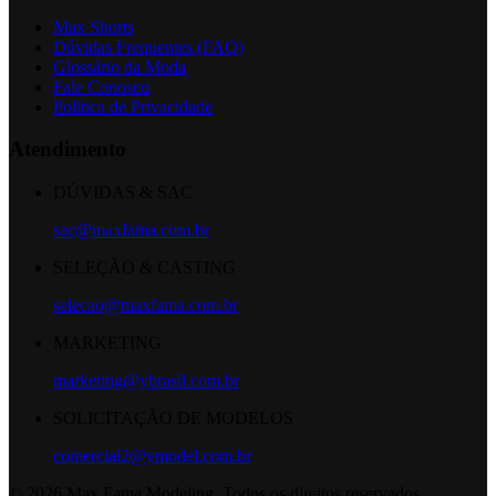
Max Shorts
Dúvidas Frequentes (FAQ)
Glossário da Moda
Fale Conosco
Política de Privacidade
Atendimento
DÚVIDAS & SAC
sac@maxfama.com.br
SELEÇÃO & CASTING
selecao@maxfama.com.br
MARKETING
marketing@ybrasil.com.br
SOLICITAÇÃO DE MODELOS
comercial2@ymodel.com.br
©
2026
Max Fama Modeling. Todos os direitos reservados.