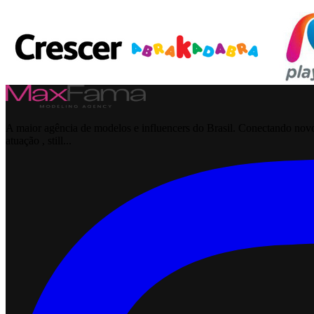
A maior agência de modelos e influencers do Brasil. Conectando novos
atuação , still...