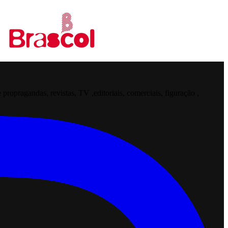
opragandas, revistas, TV ,editoriais, comerciais, figuração ,