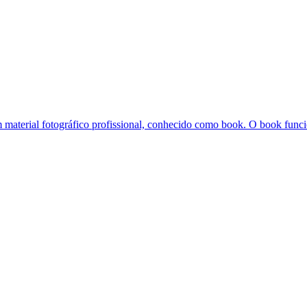
m material fotográfico profissional, conhecido como book. O book funci