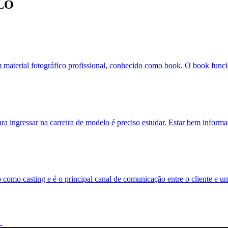
LO
m material fotográfico profissional, conhecido como book. O book funci
ra ingressar na carreira de modelo é preciso estudar. Estar bem inform
 como casting e é o principal canal de comunicação entre o cliente e 