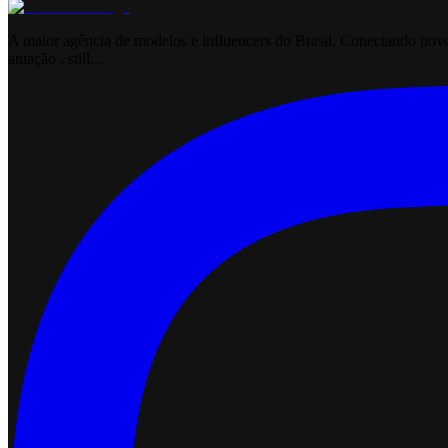
A maior agência de modelos e influencers do Brasil. Conectando novos
atuação , still...