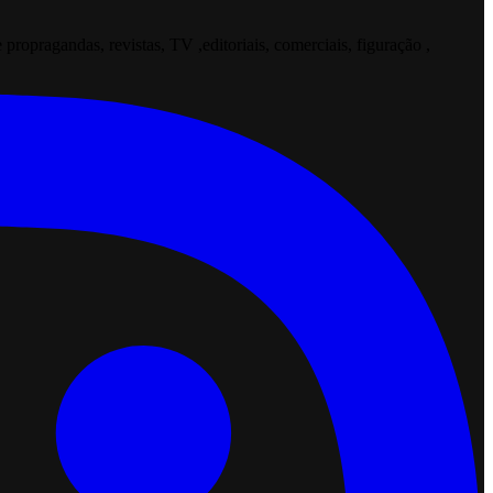
opragandas, revistas, TV ,editoriais, comerciais, figuração ,