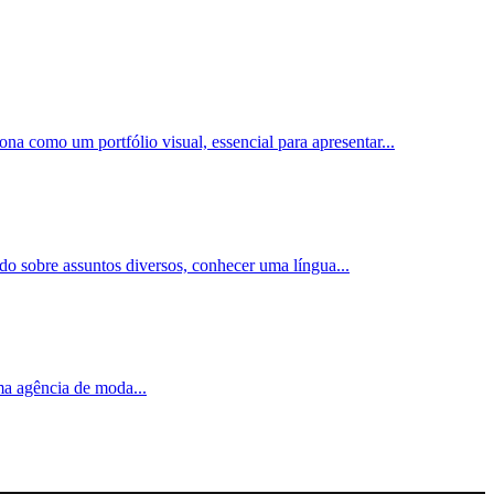
ona como um portfólio visual, essencial para apresentar
...
ado sobre assuntos diversos, conhecer uma língua
...
uma agência de moda
...