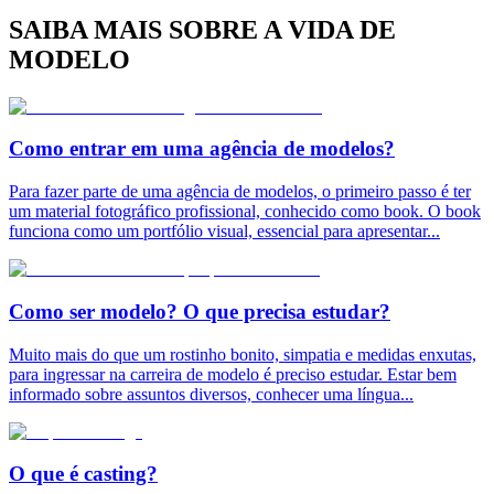
SAIBA MAIS SOBRE A VIDA DE
MODELO
Como entrar em uma agência de modelos?
Para fazer parte de uma agência de modelos, o primeiro passo é ter
um material fotográfico profissional, conhecido como book. O book
funciona como um portfólio visual, essencial para apresentar
...
Como ser modelo? O que precisa estudar?
Muito mais do que um rostinho bonito, simpatia e medidas enxutas,
para ingressar na carreira de modelo é preciso estudar. Estar bem
informado sobre assuntos diversos, conhecer uma língua
...
O que é casting?