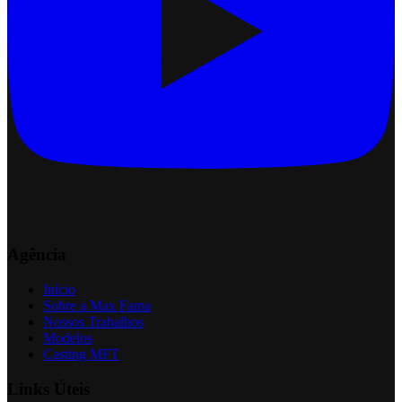
Agência
Início
Sobre a Max Fama
Nossos Trabalhos
Modelos
Casting MFT
Links Úteis