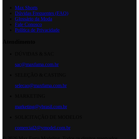
Max Shorts
Dúvidas Frequentes (FAQ)
Glossário da Moda
Fale Conosco
Política de Privacidade
Atendimento
DÚVIDAS & SAC
sac@maxfama.com.br
SELEÇÃO & CASTING
selecao@maxfama.com.br
MARKETING
marketing@ybrasil.com.br
SOLICITAÇÃO DE MODELOS
comercial2@ymodel.com.br
©
2026
Max Fama Modeling. Todos os direitos reservados.