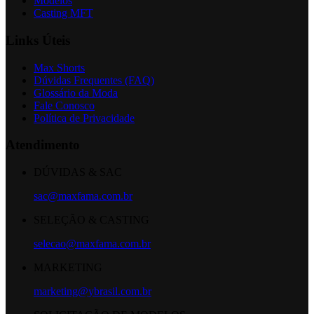
Modelos
Casting MFT
Links Úteis
Max Shorts
Dúvidas Frequentes (FAQ)
Glossário da Moda
Fale Conosco
Política de Privacidade
Atendimento
DÚVIDAS & SAC
sac@maxfama.com.br
SELEÇÃO & CASTING
selecao@maxfama.com.br
MARKETING
marketing@ybrasil.com.br