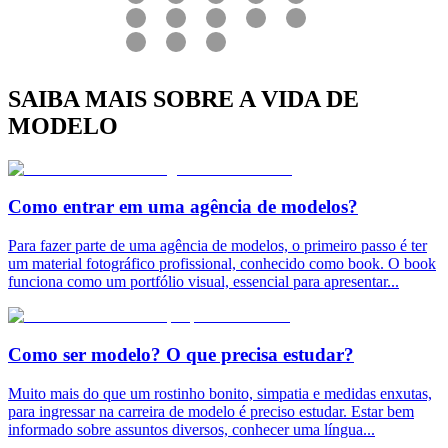
SAIBA MAIS SOBRE A VIDA DE
MODELO
Como entrar em uma agência de modelos?
Para fazer parte de uma agência de modelos, o primeiro passo é ter
um material fotográfico profissional, conhecido como book. O book
funciona como um portfólio visual, essencial para apresentar
...
Como ser modelo? O que precisa estudar?
Muito mais do que um rostinho bonito, simpatia e medidas enxutas,
para ingressar na carreira de modelo é preciso estudar. Estar bem
informado sobre assuntos diversos, conhecer uma língua
...