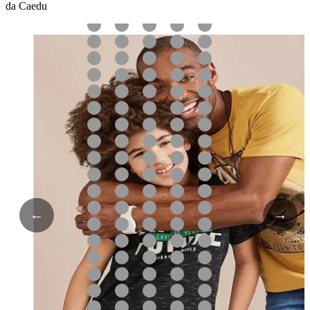
da Caedu
←
→