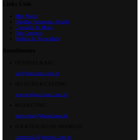
Links Úteis
Max Shorts
Dúvidas Frequentes (FAQ)
Glossário da Moda
Fale Conosco
Política de Privacidade
Atendimento
DÚVIDAS & SAC
sac@maxfama.com.br
SELEÇÃO & CASTING
selecao@maxfama.com.br
MARKETING
marketing@ybrasil.com.br
SOLICITAÇÃO DE MODELOS
comercial2@ymodel.com.br