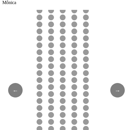
Mônica
←
→