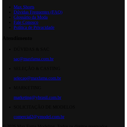
Max Shorts
Dúvidas Frequentes (FAQ)
Glossário da Moda
Fale Conosco
Política de Privacidade
Atendimento
DÚVIDAS & SAC
sac@maxfama.com.br
SELEÇÃO & CASTING
selecao@maxfama.com.br
MARKETING
marketing@ybrasil.com.br
SOLICITAÇÃO DE MODELOS
comercial2@ymodel.com.br
©
2026
Max Fama Modeling. Todos os direitos reservados.