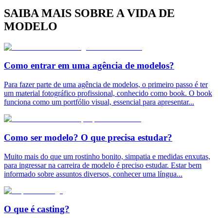
SAIBA MAIS SOBRE A VIDA DE
MODELO
Como entrar em uma agência de modelos?
Para fazer parte de uma agência de modelos, o primeiro passo é ter
um material fotográfico profissional, conhecido como book. O book
funciona como um portfólio visual, essencial para apresentar
...
Como ser modelo? O que precisa estudar?
Muito mais do que um rostinho bonito, simpatia e medidas enxutas,
para ingressar na carreira de modelo é preciso estudar. Estar bem
informado sobre assuntos diversos, conhecer uma língua
...
O que é casting?