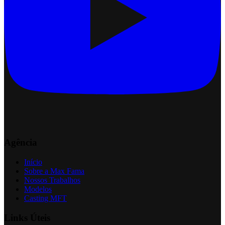
Agência
Início
Sobre a Max Fama
Nossos Trabalhos
Modelos
Casting MFT
Links Úteis