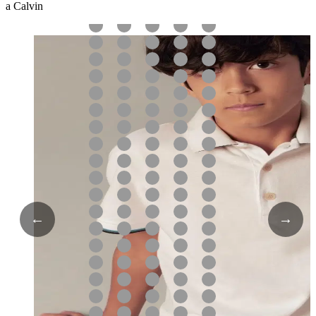
a Calvin
←
→