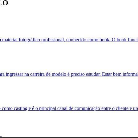
LO
m material fotográfico profissional, conhecido como book. O book funci
ra ingressar na carreira de modelo é preciso estudar. Estar bem inform
 como casting e é o principal canal de comunicação entre o cliente e 