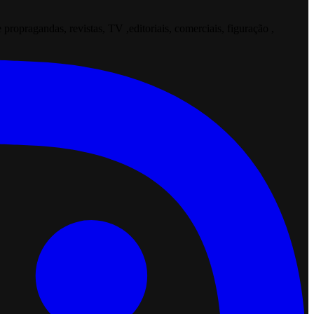
opragandas, revistas, TV ,editoriais, comerciais, figuração ,