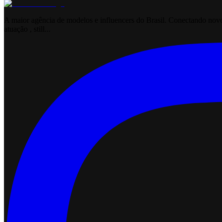
A maior agência de modelos e influencers do Brasil. Conectando novos
atuação , still...