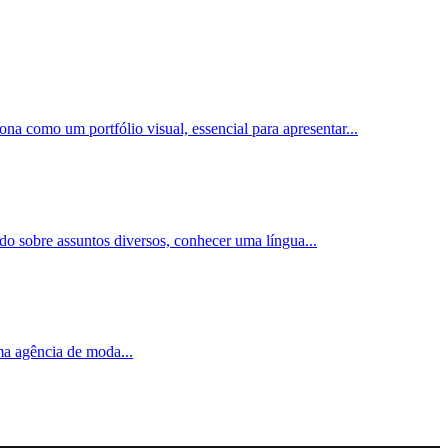
ona como um portfólio visual, essencial para apresentar
...
ado sobre assuntos diversos, conhecer uma língua
...
uma agência de moda
...