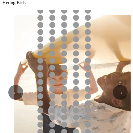
Hering Kids
←
→