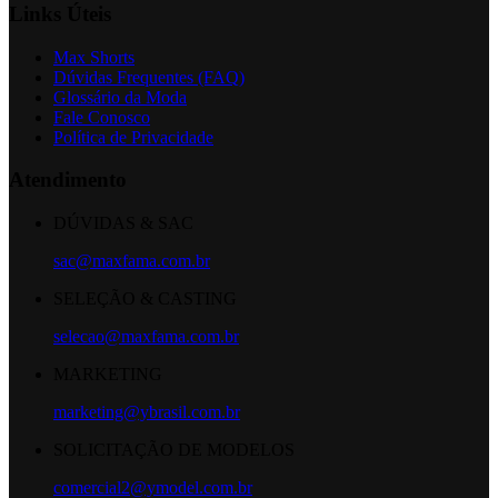
Links Úteis
Max Shorts
Dúvidas Frequentes (FAQ)
Glossário da Moda
Fale Conosco
Política de Privacidade
Atendimento
DÚVIDAS & SAC
sac@maxfama.com.br
SELEÇÃO & CASTING
selecao@maxfama.com.br
MARKETING
marketing@ybrasil.com.br
SOLICITAÇÃO DE MODELOS
comercial2@ymodel.com.br