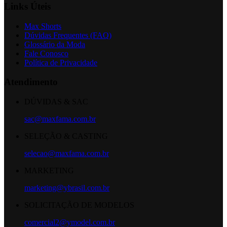
Links Úteis
Max Shorts
Dúvidas Frequentes (FAQ)
Glossário da Moda
Fale Conosco
Política de Privacidade
Atendimento
DÚVIDAS & SAC
sac@maxfama.com.br
SELEÇÃO & CASTING
selecao@maxfama.com.br
MARKETING
marketing@ybrasil.com.br
SOLICITAÇÃO DE MODELOS
comercial2@ymodel.com.br