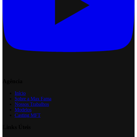
Agência
Início
Sobre a Max Fama
Nossos Trabalhos
Modelos
Casting MFT
Links Úteis