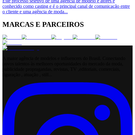
Este processo seletivo de uma agência de modelo e atores é
conhecido como casting e é o principal canal de comunicação entre
o cliente e uma agência de moda
...
MARCAS E PARCEIROS
A maior agência de modelos e influencers do Brasil. Conectando
novos talentos às melhores oportunidades do mercado da moda,
publicidade propragandas, revistas, TV ,editoriais, comerciais,
figuração , atuação , still...