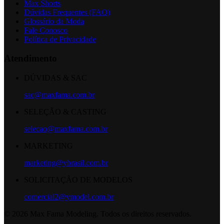
Max Shorts
Dúvidas Frequentes (FAQ)
Glossário da Moda
Fale Conosco
Política de Privacidade
Atendimento
DÚVIDAS & SAC
sac@maxfama.com.br
SELEÇÃO & CASTING
selecao@maxfama.com.br
MARKETING
marketing@ybrasil.com.br
SOLICITAÇÃO DE MODELOS
comercial2@ymodel.com.br
©
2026
Max Fama Modeling. Todos os direitos reservados.