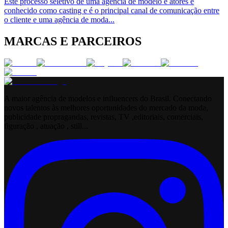
Este processo seletivo de uma agência de modelo e atores é
conhecido como casting e é o principal canal de comunicação entre
o cliente e uma agência de moda
...
MARCAS E PARCEIROS
A maior agência de modelos e influencers do Brasil. Conectando
novos talentos às melhores oportunidades do mercado da moda,
publicidade propragandas, revistas, TV ,editoriais, comerciais,
figuração , atuação , still...