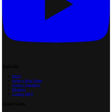
Agência
Início
Sobre a Max Fama
Nossos Trabalhos
Modelos
Casting MFT
Links Úteis