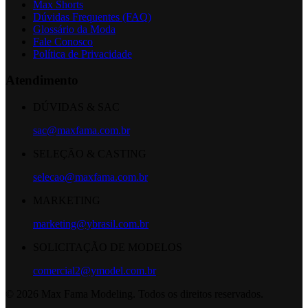
Max Shorts
Dúvidas Frequentes (FAQ)
Glossário da Moda
Fale Conosco
Política de Privacidade
Atendimento
DÚVIDAS & SAC
sac@maxfama.com.br
SELEÇÃO & CASTING
selecao@maxfama.com.br
MARKETING
marketing@ybrasil.com.br
SOLICITAÇÃO DE MODELOS
comercial2@ymodel.com.br
©
2026
Max Fama Modeling. Todos os direitos reservados.