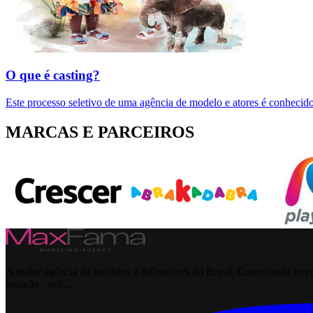
O que é casting?
Este processo seletivo de uma agência de modelo e atores é conhecido
MARCAS E PARCEIROS
A maior agência de modelos e influencers do Brasil. Conectando novos
atuação , still...