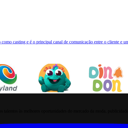
 como casting e é o principal canal de comunicação entre o cliente e 
 talentos às melhores oportunidades do mercado da moda, publicidade pr