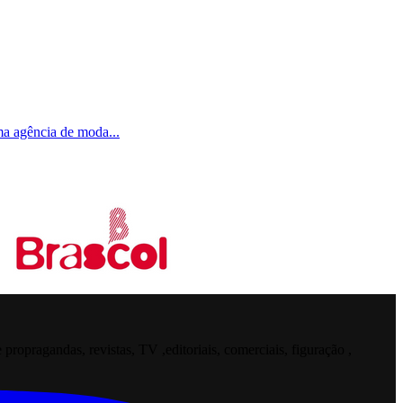
uma agência de moda
...
opragandas, revistas, TV ,editoriais, comerciais, figuração ,